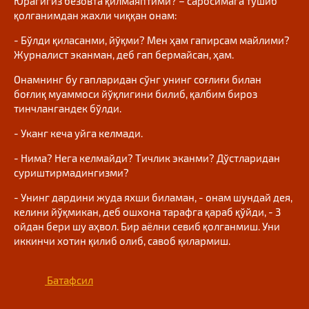
Юрагигиз безовта қилмаяптими? – саросимага тушиб
қолганимдан жахли чиққан онам:
- Бўлди қиласанми, йўқми? Мен ҳам гапирсам майлими?
Журналист эканман, деб гап бермайсан, ҳам.
Онамнинг бу гапларидан сўнг унинг соғлиғи билан
боғлиқ муаммоси йўқлигини билиб, қалбим бироз
тинчлангандек бўлди.
- Уканг кеча уйга келмади.
- Нима? Нега келмайди? Тичлик эканми? Дўстларидан
суриштирмадингизми?
- Унинг дардини жуда яхши биламан, - онам шундай дея,
келини йўқмикан, деб ошхона тарафга қараб қўйди, - 3
ойдан бери шу аҳвол. Бир аёлни севиб қолганмиш. Уни
иккинчи хотин қилиб олиб, савоб қилармиш.
Батафсил