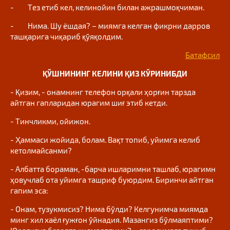
- Тез етиб кел, келинойин билан ажрашмоқчиман.
- Нима. Шу ёшдая? – миямга келган фикрни дарров
ташқарига чиқариб қўяқолдим.
Батафсил
ҚЎШНИНИНГ КЕЛИНИ ҚИЗ КЎРИНИБДИ
- Қизим, - онамнинг телефон орқали ҳорғин тарзда
айтган гапларидан юрагим шиғ этиб кетди.
- Тинчликми, ойижон.
- Ҳаммаси жойида, болам. Вақт топиб, уйимга келиб
кетолмайсанми?
- Албатта бораман, -барча ишларимни ташлаб, юрагимн
ҳовучлаб ота уйимга ташриф буюрдим. Биринчи айтган
гапим эса:
- Онам, тузукмисиз? Нима бўлди? Келгунимча миямда
минг хил хаёл ғужғон ўйнадия. Мазангиз бўлмаяптими?