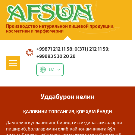
Производство натуральной пищевой продукции,
косметики и парфюмерии
+99871 212 11 58
0(371) 212 11 59
+99893 530 20 28
UZ
Уддабурон келин
ҚАЛОВИНИ ТОПСАНГИЗ, ҚОР ҲАМ ЁНАДИ
Дам олиш кунларининг бирида иссиққина сомсаларни
пишириб, болаларимни олиб, қайнонамникига йўл