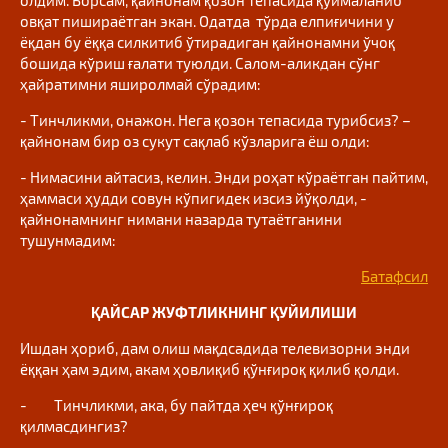
олдим. Борсам, қайнонам қозон тепасида қуймаланиб
овқат пишираётган экан. Одатда тўрда елпиғичини у
ёқдан бу ёққа силкитиб ўтирадиган қайнонамни ўчоқ
бошида кўриш ғалати туюлди. Салом-аликдан сўнг
ҳайратимни яширолмай сўрадим:
- Тинчликми, онажон. Нега қозон тепасида турибсиз? –
қайнонам бир оз сукут сақлаб кўзларига ёш олди:
- Нимасини айтасиз, келин. Энди роҳат кўраётган пайтим,
ҳаммаси ҳудди совун кўпигидек изсиз йўқолди, -
қайнонамнинг нимани назарда тутаётганини
тушунмадим:
Батафсил
ҚАЙСАР ЖУФТЛИКНИНГ ҚУЙИЛИШИ
Ишдан ҳориб, дам олиш мақдсадида телевизорни энди
ёққан ҳам эдим, акам ҳовлиқиб қўнғироқ қилиб қолди.
- Тинчликми, ака, бу пайтда ҳеч қўнғироқ
қилмасдингиз?